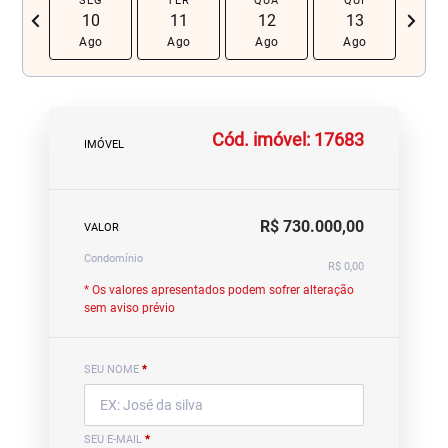
SEG
TER
QUA
QUI
SE
chevron_left
navigate_next
10
11
12
13
1
Ago
Ago
Ago
Ago
Ag
Cód. imóvel: 17683
IMÓVEL
R$ 730.000,00
VALOR
Condomínio
R$ 0,00
* Os valores apresentados podem sofrer alteração
sem aviso prévio
SEU NOME
*
SEU E-MAIL
*