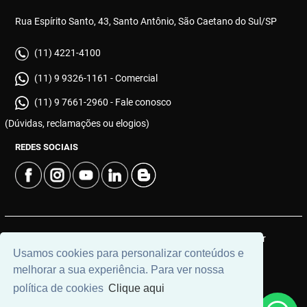
Rua Espírito Santo, 43, Santo Antônio, São Caetano do Sul/SP
(11) 4221-4100
(11) 9 9326-1161 - Comercial
(11) 9 7661-2960 - Fale conosco
(Dúvidas, reclamações ou elogios)
REDES SOCIAIS
© 2026 | Cinerama Imóveis | CRECI: J-533 | Desenvolvido por
Usamos cookies para personalizar conteúdos e
Universal Software.
melhorar a sua experiência. Para ver nossa
política de cookies
Clique aqui