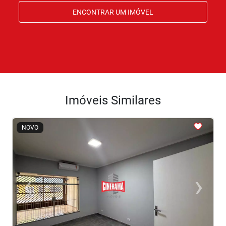
ENCONTRAR UM IMÓVEL
Imóveis Similares
<
<
<
<
<
NOVO
‹
›
Previous
Next