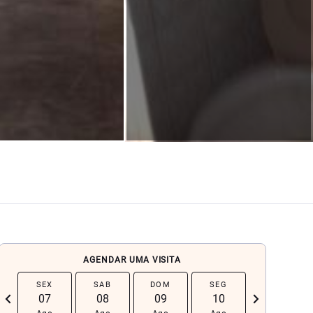
AGENDAR UMA VISITA
SEX
SAB
DOM
SEG
TER
chevron_left
navigate_next
07
08
09
10
11