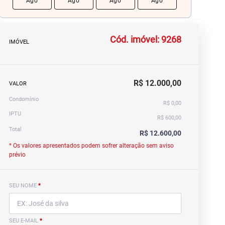
Ago
Ago
Ago
Ago
Ago
Cód. imóvel: 9268
IMÓVEL
R$ 12.000,00
VALOR
Condomínio
R$ 0,00
IPTU
R$ 600,00
Total
R$ 12.600,00
* Os valores apresentados podem sofrer alteração sem aviso
prévio
SEU NOME
*
SEU E-MAIL
*