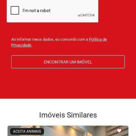
Ao informar meus dados, eu concordo com a
Política de
Privacidade
.
ENCONTRAR UM IMÓVEL
Imóveis Similares
<
<
<
<
<
ACEITA ANIMAIS