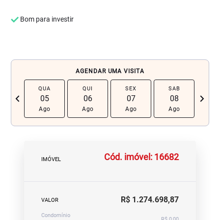
Bom para investir
AGENDAR UMA VISITA
QUA
QUI
SEX
SAB
DO
chevron_left
navigate_next
05
06
07
08
0
Ago
Ago
Ago
Ago
Ag
Cód. imóvel: 16682
IMÓVEL
R$ 1.274.698,87
VALOR
Condomínio
R$ 0,00