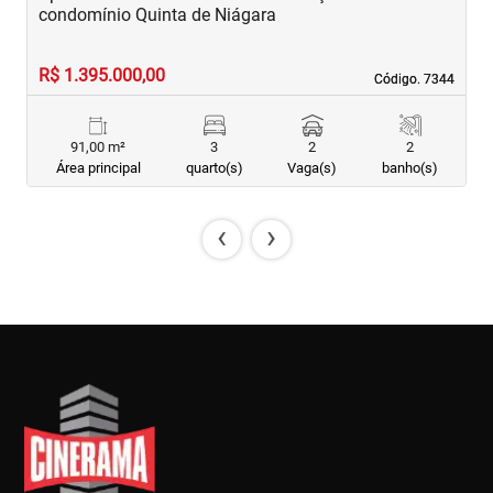
condomínio Quinta de Niágara
P
R$ 1.395.000,00
R
Código. 7344
Código. 7344
91,00 m²
3
2
2
Área principal
quarto(s)
Vaga(s)
banho(s)
‹
›