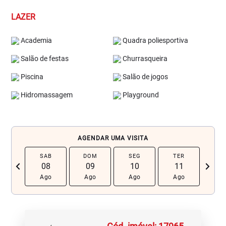
LAZER
Academia
Quadra poliesportiva
Salão de festas
Churrasqueira
Piscina
Salão de jogos
Hidromassagem
Playground
AGENDAR UMA VISITA
SAB
DOM
SEG
TER
QU
chevron_left
navigate_next
08
09
10
11
1
Ago
Ago
Ago
Ago
Ag