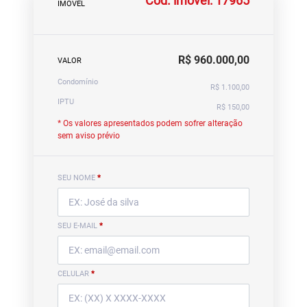
Cód. imóvel: 17965
IMÓVEL
R$ 960.000,00
VALOR
Condomínio
R$ 1.100,00
IPTU
R$ 150,00
* Os valores apresentados podem sofrer alteração
sem aviso prévio
SEU NOME
*
SEU E-MAIL
*
CELULAR
*