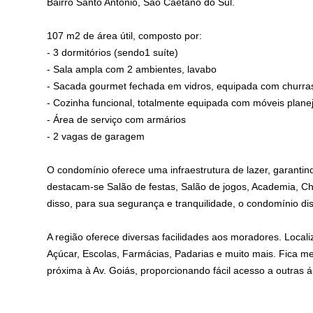
Bairro Santo Antônio, São Caetano do Sul.
107 m2 de área útil, composto por:
- 3 dormitórios (sendo1 suíte)
- Sala ampla com 2 ambientes, lavabo
- Sacada gourmet fechada em vidros, equipada com churra
- Cozinha funcional, totalmente equipada com móveis plane
- Área de serviço com armários
- 2 vagas de garagem
O condomínio oferece uma infraestrutura de lazer, garantind
destacam-se Salão de festas, Salão de jogos, Academia, Chur
disso, para sua segurança e tranquilidade, o condomínio di
A região oferece diversas facilidades aos moradores. Loca
Açúcar, Escolas, Farmácias, Padarias e muito mais. Fica 
próxima à Av. Goiás, proporcionando fácil acesso a outras á