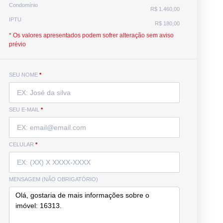
Condomínio
R$ 1.460,00
IPTU
R$ 180,00
* Os valores apresentados podem sofrer alteração sem aviso
prévio
SEU NOME
*
SEU E-MAIL
*
CELULAR
*
MENSAGEM (NÃO OBRIGATÓRIO)