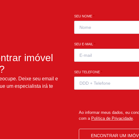
SEU NOME
*
SEU E-MAIL
*
ntrar imóvel
l?
SEU TELEFONE
*
eocupe. Deixe seu email e
ue um especialista irá te
Ao informar meus dados, eu con
com a
Política de Privacidade
.
ENCONTRAR UM IMÓV