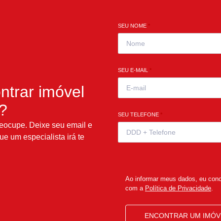
SEU NOME
*
SEU E-MAIL
*
ntrar imóvel
l?
SEU TELEFONE
*
eocupe. Deixe seu email e
ue um especialista irá te
Ao informar meus dados, eu con
com a
Política de Privacidade
.
ENCONTRAR UM IMÓV