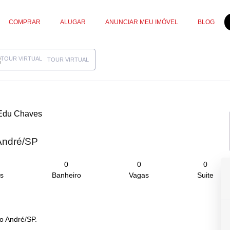
COMPRAR
ALUGAR
ANUNCIAR MEU IMÓVEL
BLOG
TOUR VIRTUAL
Edu Chaves
 André/SP
0
0
0
s
Banheiro
Vagas
Suite
to André/SP.