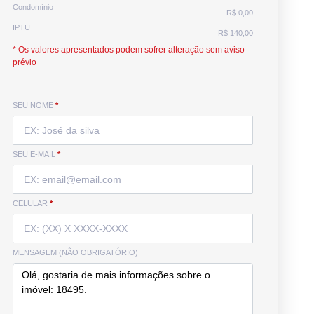
Condomínio
R$ 0,00
IPTU
R$ 140,00
* Os valores apresentados podem sofrer alteração sem aviso
prévio
SEU NOME
*
SEU E-MAIL
*
CELULAR
*
MENSAGEM (NÃO OBRIGATÓRIO)