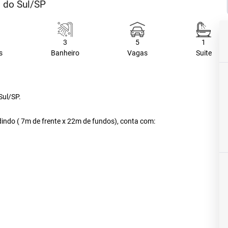
o do Sul/SP
3
5
1
s
Banheiro
Vagas
Suite
Sul/SP.
indo ( 7m de frente x 22m de fundos), conta com: