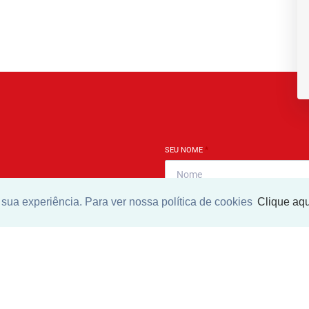
SEU NOME
*
sua experiência. Para ver nossa política de cookies
Clique aqu
SEU E-MAIL
*
ntrar imóvel
SEU TELEFONE
*
?