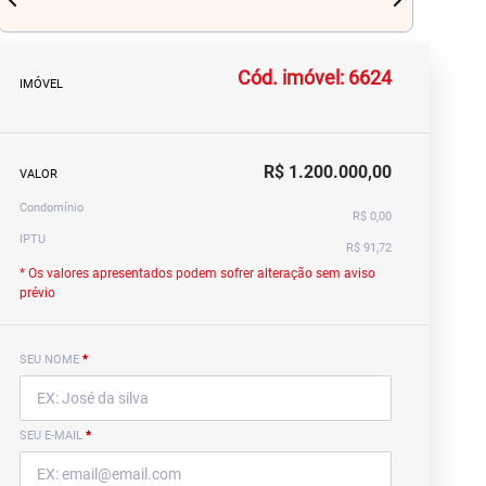
chevron_left
navigate_next
Cód. imóvel: 6624
IMÓVEL
R$ 1.200.000,00
VALOR
Condomínio
R$ 0,00
IPTU
R$ 91,72
* Os valores apresentados podem sofrer alteração sem aviso
prévio
SEU NOME
*
SEU E-MAIL
*