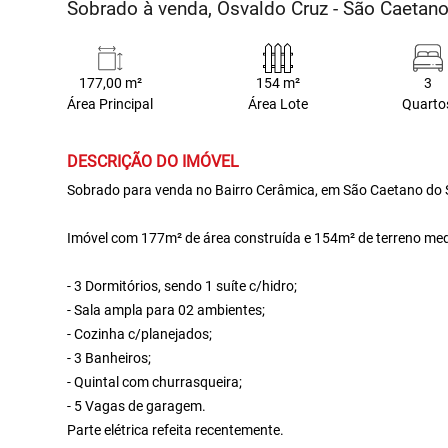
Sobrado à venda, Osvaldo Cruz - São Caetan
177,00 m²
154 m²
3
Área Principal
Área Lote
Quarto
DESCRIÇÃO DO IMÓVEL
Sobrado para venda no Bairro Cerâmica, em São Caetano do 
Imóvel com 177m² de área construída e 154m² de terreno med
- 3 Dormitórios, sendo 1 suíte c/hidro;
- Sala ampla para 02 ambientes;
- Cozinha c/planejados;
- 3 Banheiros;
- Quintal com churrasqueira;
- 5 Vagas de garagem.
Parte elétrica refeita recentemente.