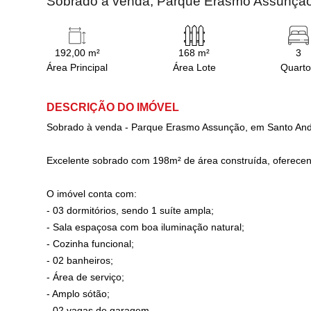
Sobrado à venda, Parque Erasmo Assunção
192,00 m²
168 m²
3
Área Principal
Área Lote
Quarto
DESCRIÇÃO DO IMÓVEL
Sobrado à venda - Parque Erasmo Assunção, em Santo And
Excelente sobrado com 198m² de área construída, oferecend
O imóvel conta com:
- 03 dormitórios, sendo 1 suíte ampla;
- Sala espaçosa com boa iluminação natural;
- Cozinha funcional;
- 02 banheiros;
- Área de serviço;
- Amplo sótão;
- 02 vagas de garagem.