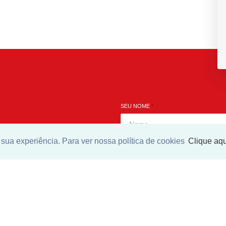
SEU NOME
*
sua experiência. Para ver nossa política de cookies
Clique aqu
SEU E-MAIL
*
ntrar imóvel
SEU TELEFONE
*
l?