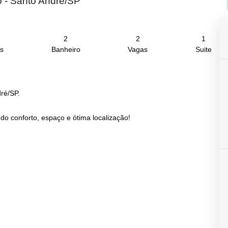
 - Santo André/SP
2
2
1
s
Banheiro
Vagas
Suite
ré/SP.
o conforto, espaço e ótima localização!