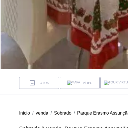
FOTOS
VÍDEO
Início
venda
Sobrado
Parque Erasmo Assunçã