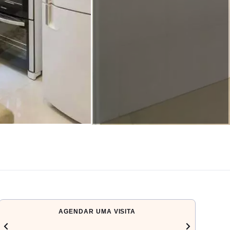
AGENDAR UMA VISITA
chevron_left
navigate_next