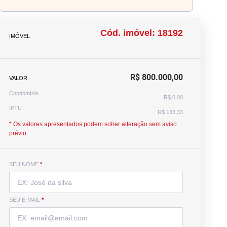
Cód. imóvel: 18192
IMÓVEL
R$ 800.000,00
VALOR
Condomínio
R$ 0,00
IPTU
R$ 133,33
* Os valores apresentados podem sofrer alteração sem aviso
prévio
SEU NOME
*
SEU E-MAIL
*