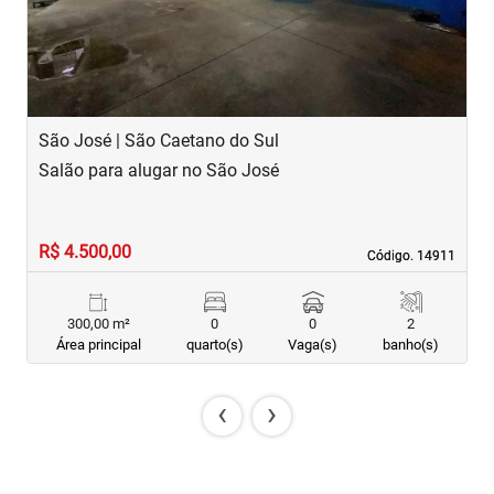
São José | São Caetano do Sul
F
Salão para alugar no São José
S
R$ 4.500,00
R
Código. 14911
Código. 14911
300,00 m²
0
0
2
Área principal
quarto(s)
Vaga(s)
banho(s)
‹
›