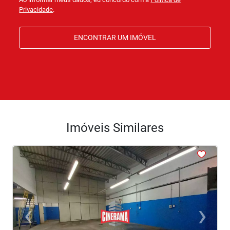
Privacidade
.
ENCONTRAR UM IMÓVEL
Imóveis Similares
<
<
<
<
<
‹
›
Previous
Next