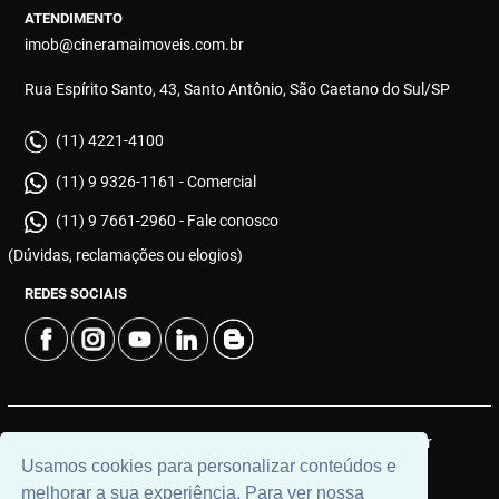
ATENDIMENTO
imob@cineramaimoveis.com.br
Rua Espírito Santo, 43, Santo Antônio, São Caetano do Sul/SP
(11) 4221-4100
(11) 9 9326-1161 - Comercial
(11) 9 7661-2960 - Fale conosco
(Dúvidas, reclamações ou elogios)
REDES SOCIAIS
© 2026 | Cinerama Imóveis | CRECI: J-533 | Desenvolvido por
Usamos cookies para personalizar conteúdos e
Universal Software.
melhorar a sua experiência. Para ver nossa