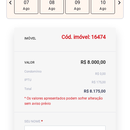
chevron_left
navigate_next
07
08
09
10
1
Ago
Ago
Ago
Ago
Ag
Cód. imóvel: 16474
IMÓVEL
R$ 8.000,00
VALOR
Condomínio
R$ 0,00
IPTU
R$ 175,00
Total
R$ 8.175,00
* Os valores apresentados podem sofrer alteração
sem aviso prévio
SEU NOME
*