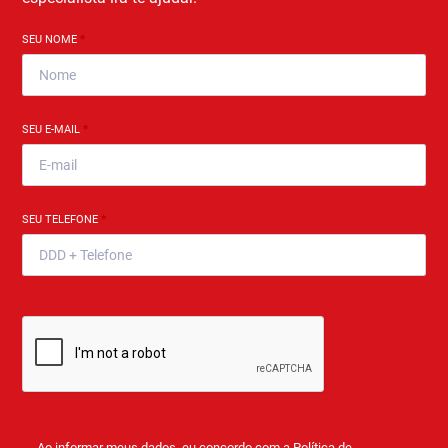
SEU NOME
*
SEU E-MAIL
*
SEU TELEFONE
*
Ao informar meus dados, eu concordo com a
Política de