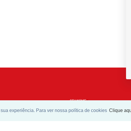
SEU NOME
*
sua experiência. Para ver nossa política de cookies
Clique aqu
SEU E-MAIL
*