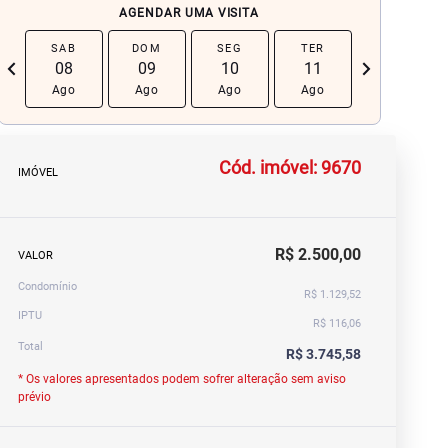
AGENDAR UMA VISITA
SAB
DOM
SEG
TER
QUA
chevron_left
navigate_next
08
09
10
11
12
Ago
Ago
Ago
Ago
Ago
Cód. imóvel: 9670
IMÓVEL
R$ 2.500,00
VALOR
Condomínio
R$ 1.129,52
IPTU
R$ 116,06
Total
R$ 3.745,58
* Os valores apresentados podem sofrer alteração sem aviso
prévio