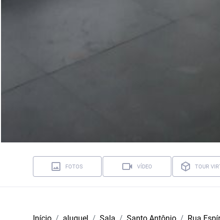
FOTOS
VÍDEO
TOUR VIR
Início
aluguel
Sala
Santo Antônio
Rua Espír