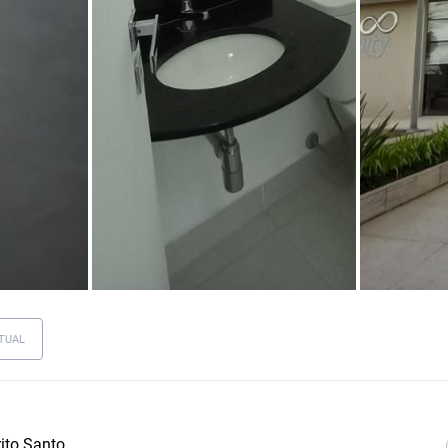
TUAL
ito Santo