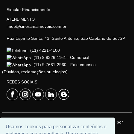
Simular Financiamento
ATENDIMENTO
imob@cineramaimoveis.com.br
Rua Espírito Santo, 43, Santo Antônio, São Caetano do Sul/SP
(11) 4221-4100
(11) 9 9326-1161 - Comercial
(11) 9 7661-2960 - Fale conosco
(Dúvidas, reclamações ou elogios)
REDES SOCIAIS
© 2026 | Cinerama Imóveis | CRECI: J-533 | Desenvolvido por
Usamos cookies para personalizar conteúdos e
Universal Software.
melhorar a sua experiência. Para ver nossa