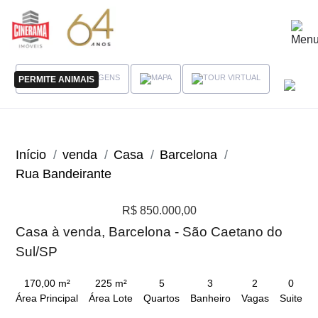
PERMITE ANIMAIS
Início
venda
Casa
Barcelona
Rua Bandeirante
R$ 850.000,00
Casa à venda, Barcelona - São Caetano do
Sul/SP
170,00 m²
225 m²
5
3
2
0
Área Principal
Área Lote
Quartos
Banheiro
Vagas
Suite