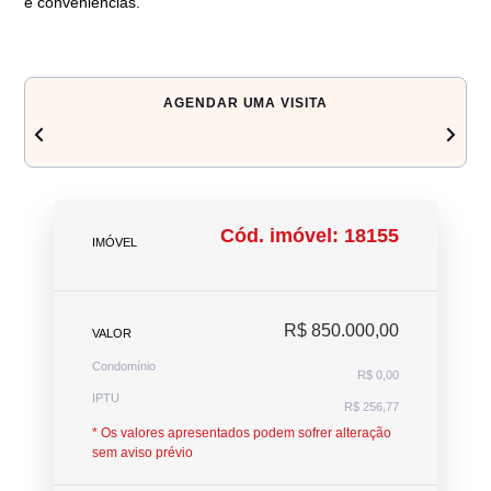
e conveniências.
AGENDAR UMA VISITA
chevron_left
navigate_next
Cód. imóvel: 18155
IMÓVEL
R$ 850.000,00
VALOR
Condomínio
R$ 0,00
IPTU
R$ 256,77
* Os valores apresentados podem sofrer alteração
sem aviso prévio