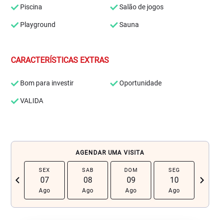
Piscina
Salão de jogos
Playground
Sauna
CARACTERÍSTICAS EXTRAS
Bom para investir
Oportunidade
VALIDA
AGENDAR UMA VISITA
SEX
SAB
DOM
SEG
TE
chevron_left
navigate_next
07
08
09
10
1
Ago
Ago
Ago
Ago
Ag