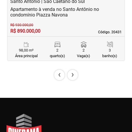
Santo Antônio | São Caetano do Sul
B
Apartamento à venda no Santo Antônio no
A
condomínio Piazza Navona
G
R$ 930.000,00
R$ 890.000,00
R
Código. 20431
Código. 20431
98,00 m²
2
2
3
Área principal
quarto(s)
Vaga(s)
banho(s)
‹
›