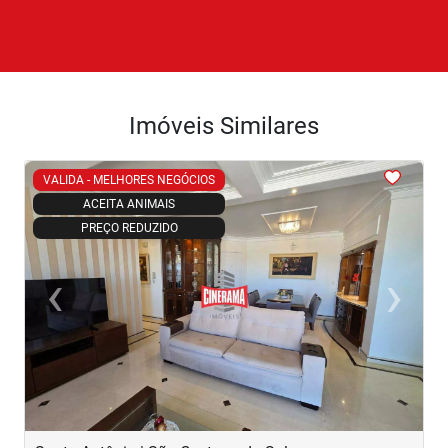
Imóveis Similares
<
<
<
<
<
VALIDA - MELHORES NEGÓCIOS
ACEITA ANIMAIS
PREÇO REDUZIDO
‹
›
Previous
Next