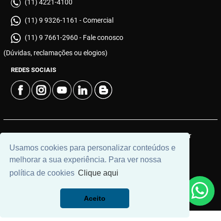
(11) 4221-4100
(11) 9 9326-1161 - Comercial
(11) 9 7661-2960 - Fale conosco
(Dúvidas, reclamações ou elogios)
REDES SOCIAIS
© 2026 | Cinerama Imóveis | CRECI: J-533 | Desenvolvido por
Universal Software.
Usamos cookies para personalizar conteúdos e
melhorar a sua experiência. Para ver nossa
política de cookies
Clique aqui
Aceito