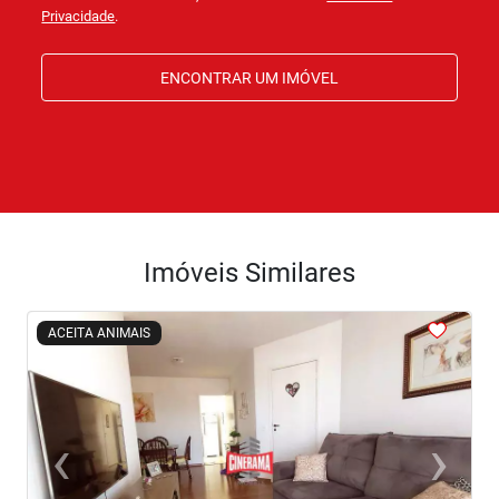
Privacidade
.
ENCONTRAR UM IMÓVEL
Imóveis Similares
<
<
<
<
<
ACEITA ANIMAIS
‹
›
Previous
Next