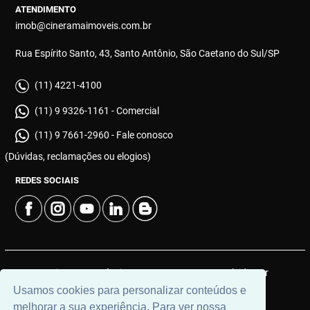
ATENDIMENTO
imob@cineramaimoveis.com.br
Rua Espírito Santo, 43, Santo Antônio, São Caetano do Sul/SP
(11) 4221-4100
(11) 9 9326-1161 - Comercial
(11) 9 7661-2960 - Fale conosco
(Dúvidas, reclamações ou elogios)
REDES SOCIAIS
© 2026 | Cinerama Imóveis | CRECI: J-533 | Desenvolvido por
Universal Software.
Usamos cookies para personalizar conteúdos e
melhorar a sua experiência. Para ver nossa