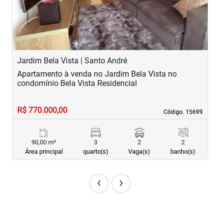
Jardim Bela Vista | Santo André
C
Apartamento à venda no Jardim Bela Vista no
A
condomínio Bela Vista Residencial
E
R$ 770.000,00
R
Código. 15699
Código. 15699
90,00 m²
3
2
2
Área principal
quarto(s)
Vaga(s)
banho(s)
‹
›